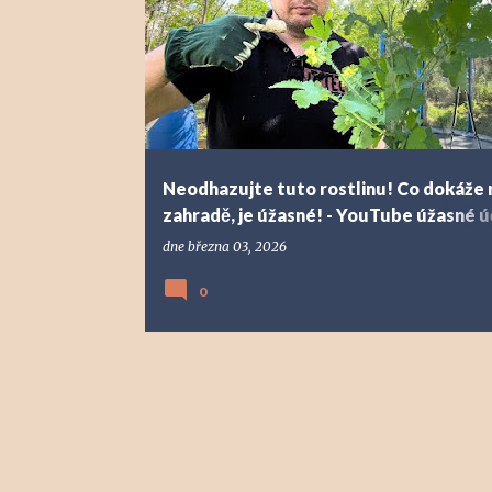
ZAHRADA A PĚSTOVÁNÍ
Neodhazujte tuto rostlinu! Co dokáže 
zahradě, je úžasné! - YouTube úžasné ú
vlaštovičníku
dne
března 03, 2026
0