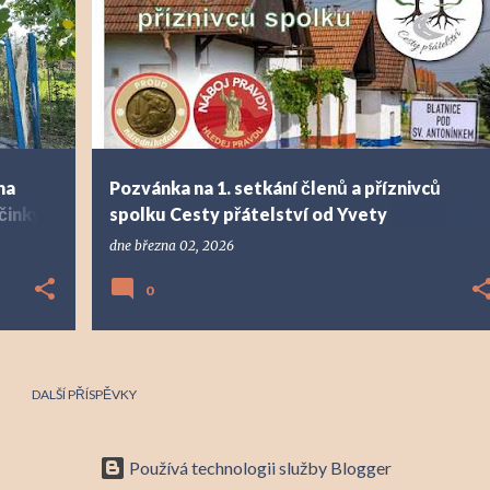
+
na
Pozvánka na 1. setkání členů a příznivců
činky
spolku Cesty přátelství od Yvety
Rychtaříkové - YouTube
dne
března 02, 2026
0
DALŠÍ PŘÍSPĚVKY
Používá technologii služby Blogger