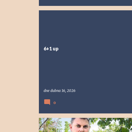
6+1 up
dne
dubna 16, 2026
0
NÁLEV
OCHRANA
PLÍSEˇ
POSTŘIK
VLAŠTOVI