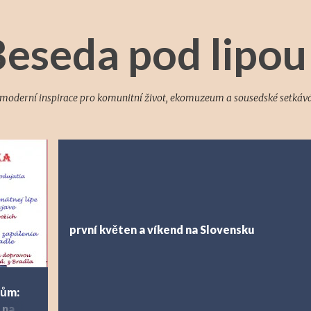
Přeskočit na hlavní obsah
eseda pod lipou
a moderní inspirace pro komunitní život, ekomuzeum a sousedské setkává
AVA
+
první květen a víkend na Slovensku
rům:
 na