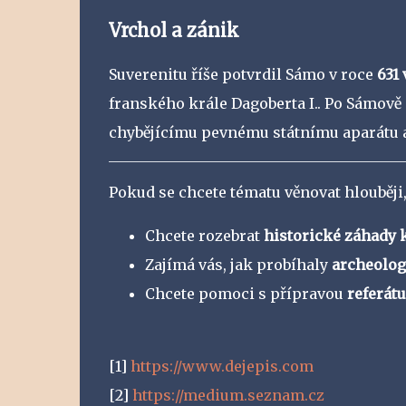
Vrchol a zánik
Suverenitu říše potvrdil Sámo v roce
631 
franského krále Dagoberta I.. Po Sámově
chybějícímu pevnému státnímu aparátu
Pokud se chcete tématu věnovat hlouběji, 
Chcete rozebrat
historické záhady 
Zajímá vás, jak probíhaly
archeolog
Chcete pomoci s přípravou
referátu
[1]
https://www.dejepis.com
[2]
https://medium.seznam.cz