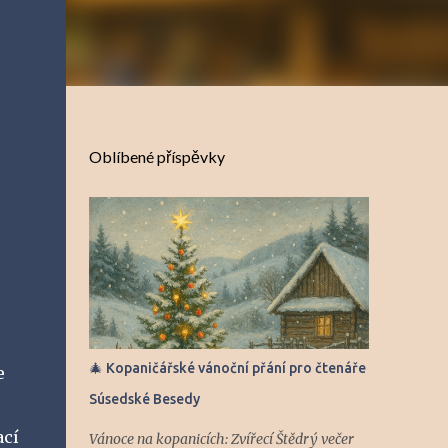
Oblíbené příspěvky
🎄 Kopaničářské vánoční přání pro čtenáře
e
Súsedské Besedy
ací
Vánoce na kopanicích: Zvířecí Štědrý večer