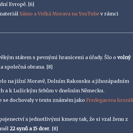
dní Evropě.
[6]
materiál
Sámo a Velká Morava na YouTube
v rámci
ěkým státem s pevnými hranicemi a úřady. Šlo o
volný
la společná obrana.
[8]
elo na jižní Moravě, Dolním Rakousku a jihozápadním
Čech a k Lužickým Srbům v dnešním Německu.
ce se dochovaly v textu známém jako
Fredegarova kroni
ojenectví s jednotlivými kmeny tak, že si vzal ženu z
 měl
22 synů a 15 dcer
.
[8]