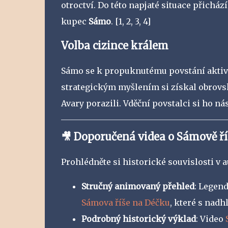
otroctví. Do této napjaté situace přich
kupec
Sámo
.
[1, 2, 3, 4]
Volba cizince králem
Sámo se k propuknutému povstání aktivn
strategickým myšlením si získal obrov
Avary porazili. Vděční povstalci si ho n
🎥 Doporučená videa o Sámově ří
Prohlédněte si historické souvislosti v 
Stručný animovaný přehled
: Legen
Sámova říše na Déčku
, které s nadh
Podrobný historický výklad
: Video