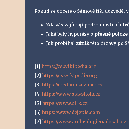
Pokud se chcete o Sámově říši dozvědět v
Zda vás zajímají podrobnosti o
bitv
Jaké byly hypotézy o
přesné poloze
Jak probíhal
zánik
této državy po S
[1]
https://cs.wikipedia.org
[2]
https://cs.wikipedia.org
[3]
https://medium.seznam.cz
[4]
https://www.stavskola.cz
[5]
https://www.alik.cz
[6]
https://www.dejepis.com
[7]
https://www.archeologienadosah.cz