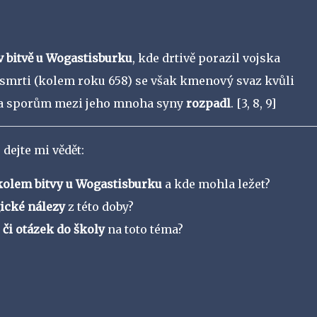
v bitvě u Wogastisburku
, kde drtivě porazil vojska
 smrti (kolem roku 658) se však kmenový svaz kvůli
 a sporům mezi jeho mnoha syny
rozpadl
.
[3, 8, 9]
dejte mi vědět:
kolem bitvy u Wogastisburku
a kde mohla ležet?
ické nálezy
z této doby?
 či otázek do školy
na toto téma?