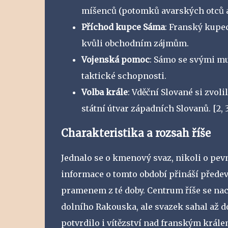
míšenců (potomků avarských otců 
Příchod kupce Sáma
: Franský kupe
kvůli obchodním zájmům.
Vojenská pomoc
: Sámo se svými mu
taktické schopnosti.
Volba krále
: Vděční Slované si zvol
státní útvar západních Slovanů.
[2, 3
Charakteristika a rozsah říše
Jednalo se o kmenový svaz, nikoli o pev
informace o tomto období přináší přede
pramenem z té doby. Centrum říše se na
dolního Rakouska, ale svazek sahal až do
potvrdilo i vítězství nad franským krále