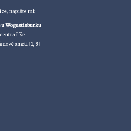
íce, napište mi:
ě u Wogastisburku
centra říše
ámově smrti
[1, 8]