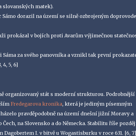
a slovanských matek).
c Sámo dorazil na území se silně ozbrojeným doprovod
ži prokázal v bojích proti Avarům výjimečnou statečnos
ili Sáma za svého panovníka a vznikl tak první prokazat
, 4, 5, 6]
ně organizovaný stát s moderní strukturou. Podrobnější
vším
Fredegarova kronika
, která je jediným písemným
cházelo pravděpodobně na území dnešní jižní Moravy a
 Čech, na Slovensko a do Německa. Stabilitu říše pozděj
m Dagobertem I. v bitvě u Wogastisburku v roce 631.
[6, 7