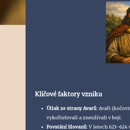
Klíčové faktory vzniku
Útlak ze strany Avarů
: Avaři (kočov
vykořisťovali a zneužívali v boji.
Povstání Slovanů
: V letech 623–62