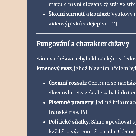
mapuje první slovanský stát ve stře
Školní shrnutí a kontext
: Výukový 
videovýpisků z dějepisu.
[7]
Fungování a charakter državy
Sámova država nebyla klasickým středov
kmenový svaz
, jehož hlavním účelem by
Územní rozsah
: Centrum se nacház
Slovensku. Svazek ale sahal i do 
Písemné prameny
: Jediné informa
franské říše.
[4]
Politické sňatky
: Sámo upevňoval sp
každého významného rodu. Údajně