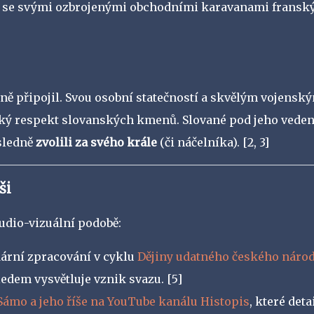
ází se svými ozbrojenými obchodními karavanami fransk
ě připojil. Svou osobní statečností a skvělým vojensk
ský respekt slovanských kmenů. Slované pod jeho vede
ásledně
zvolili za svého krále
(či náčelníka).
[2, 3]
ši
audio-vizuální podobě:
dární zpracování v cyklu
Dějiny udatného českého náro
ledem vysvětluje vznik svazu.
[5]
Sámo a jeho říše na YouTube kanálu Histopis
, které deta