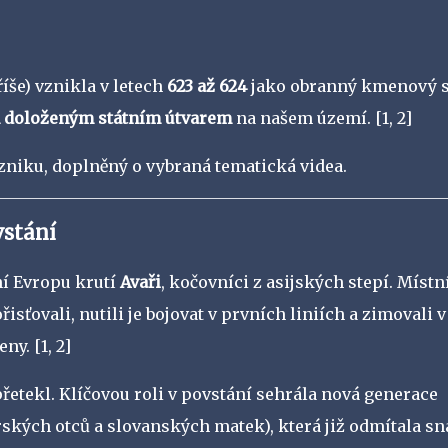
še) vznikla v letech
623 až 624
jako obranný kmenový 
 doloženým státním útvarem
na našem území.
[1, 2]
vzniku, doplněný o vybraná tematická videa.
vstání
dní Evropu krutí
Avaři
, kočovníci z asijských stepí. Místn
ťovali, nutili je bojovat v prvních liniích a zimovali v
eny.
[1, 2]
řetekl. Klíčovou roli v povstání sehrála nová generace
kých otců a slovanských matek), která již odmítala sn