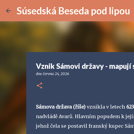
Súsedská Beseda pod lipou
Vznik Sámovi državy - mapují 
dne
června 24, 2026
Sámova država (říše)
vznikla v letech
623
nadvládě Avarů. Hlavním popudem k její
jehož čela se postavil franský kupec Sá