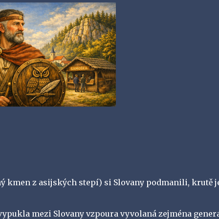
ný kmen z asijských stepí) si Slovany podmanili, krutě j
4 vypukla mezi Slovany vzpoura vyvolaná zejména gener