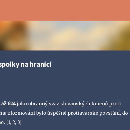
Přeskočit na hlavní obsah
spolky na hranici
 až 624
jako obranný svaz slovanských kmenů proti
mu zformování bylo úspěšné protiavarské povstání, do
mo.
[1, 2, 3]