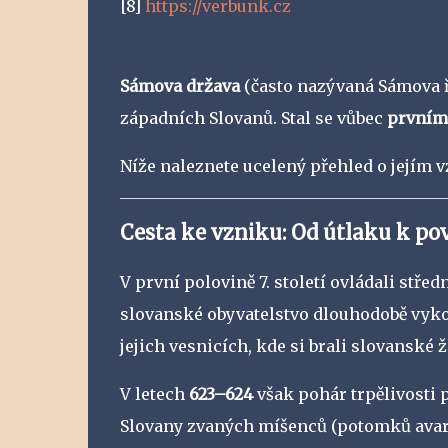
[8]
https://verbunk.cz
Sámova država
(často nazývaná Sámova ří
západních Slovanů. Stal se vůbec
prvním
Níže naleznete ucelený přehled o jejím 
Cesta ke vzniku: Od útlaku k po
V první polovině 7. století ovládali stře
slovanské obyvatelstvo dlouhodobě vykořis
jejich vesnicích, kde si brali slovanské ž
V letech
623–624
však pohár trpělivosti p
Slovany zvaných míšenců (potomků avars