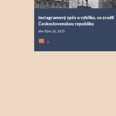
ě
v
Instagramový zpěv o výkřiku, co zrodil
k
Československou republiku
y
dne
října 28, 2025
0