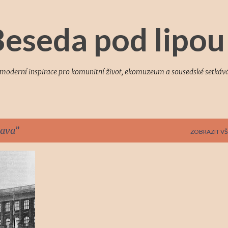
Přeskočit na hlavní obsah
eseda pod lipou
a moderní inspirace pro komunitní život, ekomuzeum a sousedské setkává
lava
ZOBRAZIT VŠ
KA
+