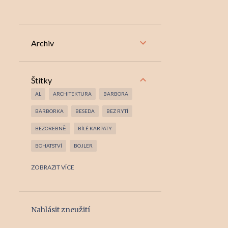
Archiv
Štítky
AL
ARCHITEKTURA
BARBORA
BARBORKA
BESEDA
BEZ RYTÍ
BEZOREBNĚ
BÍLÉ KARPATY
BOHATSTVÍ
BOJLER
BRAMBORY
BUDA
ZOBRAZIT VÍCE
ČESKOSLOVENSKO
ČESKOSLOVENSKOS
ČESNEK
ČSFR
Nahlásit zneužití
DNY LIDOVÉ ARCHITEKTURY JIHOMORAVSKÉHO KRAJE