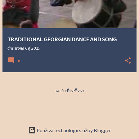
í
s
p
ě
v
TRADITIONAL GEORGIAN DANCE AND SONG
k
dne
srpna 09, 2025
y
0
DALŠÍ PŘÍSPĚVKY
Používá technologii služby Blogger