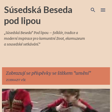
Přeskočit na hlavní obsah
Súsedská Beseda
pod lipou
„Súsedská Beseda“ Pod lipou – folklór, tradice a
moderní inspirace pro komunitní život, ekomuzeum
a sousedské setkávání.“
Zobrazují se příspěvky se štítkem
umění
ZOBRAZIT VŠE
P
ř