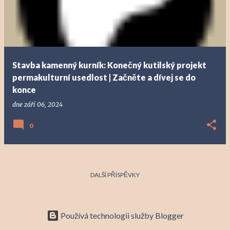
í
s
p
ě
v
Stavba kamenný kurník: Konečný kutilský projekt
k
permakulturní usedlost | Začněte a dívej se do
y
konce
dne
září 06, 2024
0
DALŠÍ PŘÍSPĚVKY
Používá technologii služby Blogger