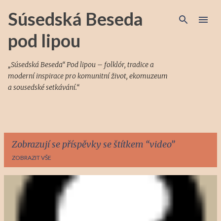
Přeskočit na hlavní obsah
Súsedská Beseda
pod lipou
„Súsedská Beseda“ Pod lipou – folklór, tradice a
moderní inspirace pro komunitní život, ekomuzeum
a sousedské setkávání.“
Zobrazují se příspěvky se štítkem
video
ZOBRAZIT VŠE
P
ř