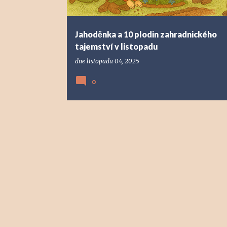
ě
v
Jahoděnka a 10 plodin zahradnického
k
tajemství v listopadu
y
dne
listopadu 04, 2025
0