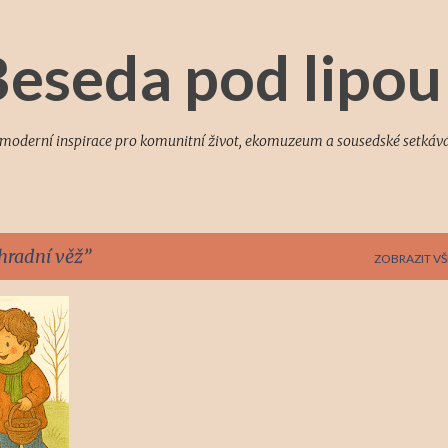
Přeskočit na hlavní obsah
eseda pod lipou
a moderní inspirace pro komunitní život, ekomuzeum a sousedské setkává
hradní věž
ZOBRAZIT VŠ
+
1