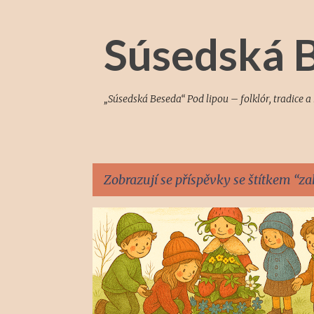
Súsedská B
„Súsedská Beseda“ Pod lipou – folklór, tradice 
Zobrazují se příspěvky se štítkem
za
P
HORŇÁCKÝ RANÍČEK
ř
í
s
p