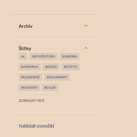
Archiv
Štítky
AL
ARCHITEKTURA
BARBORA
BARBORKA
BESEDA
BEZ RYTÍ
BEZOREBNĚ
BÍLÉ KARPATY
BOHATSTVÍ
BOJLER
BRAMBORY
BUDA
ZOBRAZIT VÍCE
ČESKOSLOVENSKO
ČESKOSLOVENSKOS
ČESNEK
ČSFR
Nahlásit zneužití
DNY LIDOVÉ ARCHITEKTURY JIHOMORAVSKÉHO KRAJE